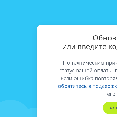
Обнов
или введите к
По техническим при
статус вашей оплаты, 
Если ошибка повторяе
обратитесь в поддержк
его
ОБН