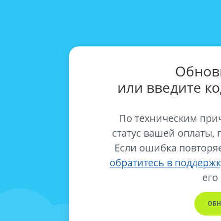
Обнов
или введите к
По техническим при
статус вашей оплаты, 
Если ошибка повторяе
обратитесь в поддержк
его
ОБН