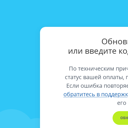
Обнов
или введите к
По техническим при
статус вашей оплаты, 
Если ошибка повторяе
обратитесь в поддержк
его
ОБН