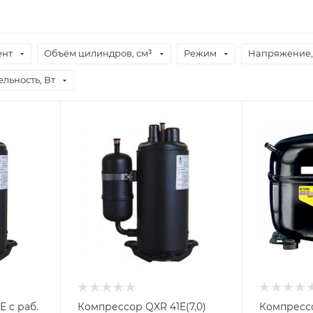
ент
Объём цилиндров, см³
Режим
Напряжение,
льность, Вт
 с раб.
Компрессор QXR 41E(7,0)
Компрессо