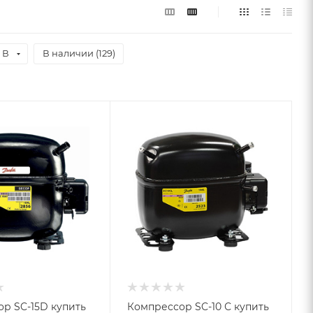
 В
В наличии (
129
)
р SC-15D купить
Компрессор SC-10 С купить