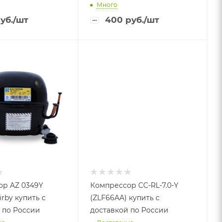
Много
уб.
/шт
400
руб.
/шт
ор AZ 0349Y
Компрессор CC-RL-7.0-Y
irby купить с
(ZLF66AA) купить с
 по России
доставкой по России