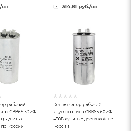
/шт
314,81
руб.
/шт
тор рабочий
Конденсатор рабочий
типа СВВ65 50мФ
круглого типа СВВ65 60мФ
450В купить с доставкой по
 по России
России