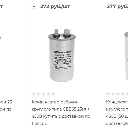
т
272
руб.
/шт
277
руб.
вой 25
Конденсатор рабочий
Конденса
кой по
круглого типа СВВ65 25мФ
круглого 
450В купить с доставкой по
450В (50 шт) купить с
России
доставкой