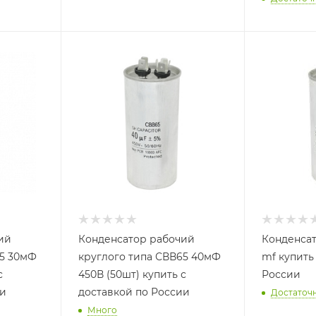
ий
Конденсатор рабочий
Конденсат
65 30мФ
круглого типа СВВ65 40мФ
mf купить
450В (50шт) купить с
России
ии
доставкой по России
Достаточ
Много