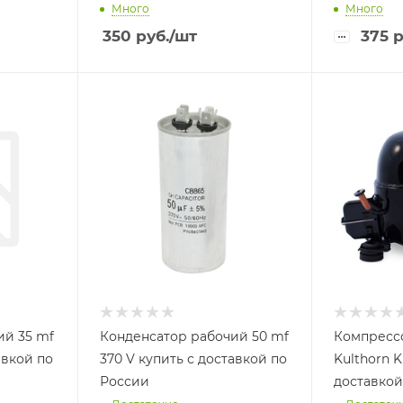
Много
Много
350
руб.
/шт
375
р
ий 35 mf
Конденсатор рабочий 50 mf
Компресс
авкой по
370 V купить с доставкой по
Kulthorn K
России
доставкой