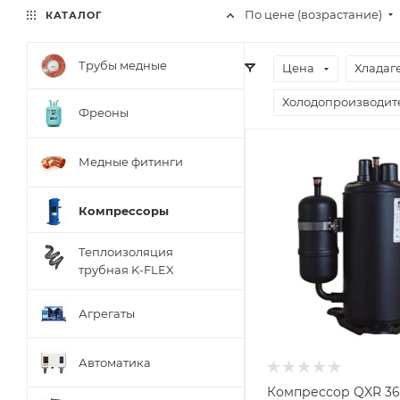
По цене (возрастание)
КАТАЛОГ
Трубы медные
Цена
Хладаг
Холодопроизводите
Фреоны
Медные фитинги
Компрессоры
Теплоизоляция
трубная K-FLEX
Агрегаты
Автоматика
Компрессор QXR 36E