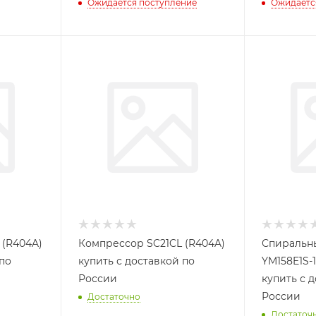
Ожидается поступление
Ожидаетс
 (R404A)
Компрессор SC21CL (R404A)
Спиральн
 по
купить с доставкой по
YM158E1S-1
России
купить с 
России
Достаточно
Достаточ