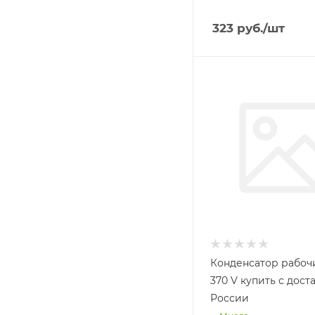
323
руб.
/шт
Конденсатор рабоч
370 V купить с дост
России