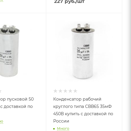
227
руб.
/шт
ор пусковой 50
Конденсатор рабочий
 с доставкой по
круглого типа СВВ65 35мФ
450В купить с доставкой по
России
но
Много