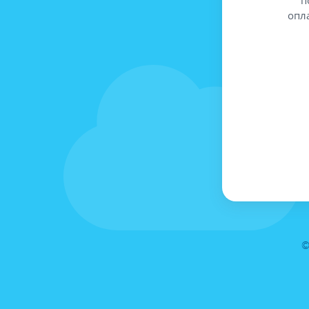
опл
©