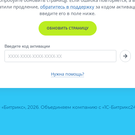
атили продление,
обратитесь в поддержку
за кодом активац
введите его
в поле ниже.
ОБНОВИТЬ СТРАНИЦУ
Введите код активации
Нужна помощь?
 «Битрикс», 2026. Объединяем компанию с «1С-Битрикс2