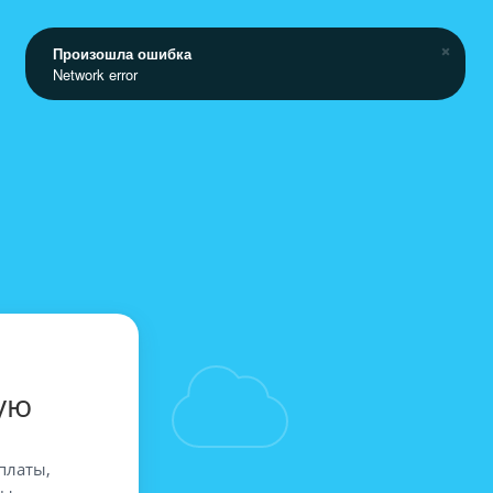
Произошла ошибка
Network error
ую
платы,
вы