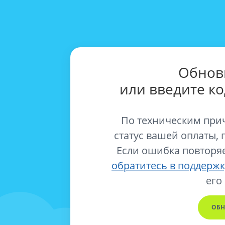
Обнов
или введите к
По техническим при
статус вашей оплаты, 
Если ошибка повторяе
обратитесь в поддержк
его
ОБН