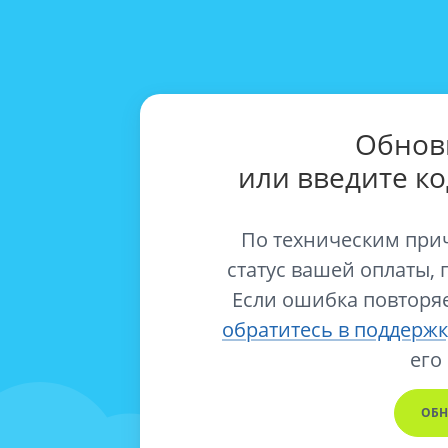
Обнов
или введите к
По техническим при
статус вашей оплаты, 
Если ошибка повторяе
обратитесь в поддержк
его
ОБН