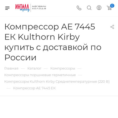
0
Компрессор AЕ 7445
ЕК Kulthorn Kirby
купить с доставкой по
России
—
—
—
Главная
Каталог
Компрессоры
—
Компрессоры поршневые герметичные
Компрессоры Kulthorn Kirby Среднетемпературные (220 В)
—
Компрессор AЕ 7445 ЕК