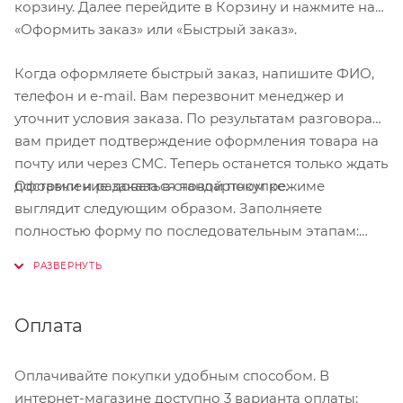
корзину. Далее перейдите в Корзину и нажмите на
«Оформить заказ» или «Быстрый заказ».
Когда оформляете быстрый заказ, напишите ФИО,
телефон и e-mail. Вам перезвонит менеджер и
уточнит условия заказа. По результатам разговора
вам придет подтверждение оформления товара на
почту или через СМС. Теперь останется только ждать
Оформление заказа в стандартном режиме
доставки и радоваться новой покупке.
выглядит следующим образом. Заполняете
полностью форму по последовательным этапам:
адрес, способ доставки, оплаты, данные о себе.
Советуем в комментарии к заказу написать
информацию, которая поможет курьеру вас найти.
Нажмите кнопку «Оформить заказ».
Оплата
Оплачивайте покупки удобным способом. В
интернет-магазине доступно 3 варианта оплаты: