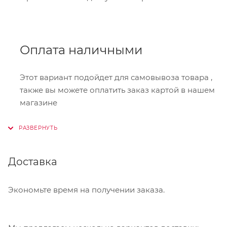
Оплата наличными
Этот вариант подойдет для самовывоза товара ,
также вы можете оплатить заказ картой в нашем
магазине
Онлайн-оплата
Доставка
При оформлении заказа в корзине вы можете
выбрать вариант для оплаты онлайн. Мы
принимаем карты Visa,Master Card, МИР. Оплата
Экономьте время на получении заказа.
производится через сервис "ЮКасса"
("Яндекс.Касса").