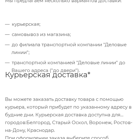
Мы предлагаем несколько вариантов доставки:
Банковский перевод
курьерская;
Также Вы можете оплатить товар, выбрав способ
"Банковский перевод", при этом будет
самовывоз из магазина;
сформирован счет, который Вы сможете скачать
до филиала транспортной компании "Деловые
на странице оформления заказа и оплатить по
линии";
реквизитам через онлайн-банкинг, или
транспортной компанией "Деловые линии" до
обратившись в отделение своего банка.
Вашего адреса ("до двери").
Курьерская доставка*
Для данного способа оплаты доступны к выбору
все указанные на сайте способы доставки.
Вы можете заказать доставку товара с помощью
курьера, который прибудет по указанному адресу в
будние дни. Курьерская доставка доступна для
городов:Белгород, Старый Оскол, Воронеж, Ростов-
на-Дону, Краснодар.
При оформлении заказа выберите способ