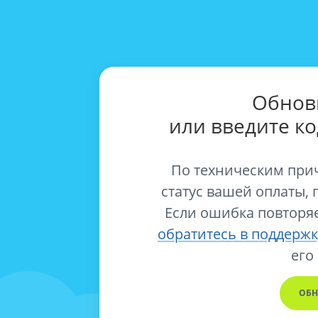
Обнов
или введите к
По техническим при
статус вашей оплаты, 
Если ошибка повторяе
обратитесь в поддержк
его
ОБН