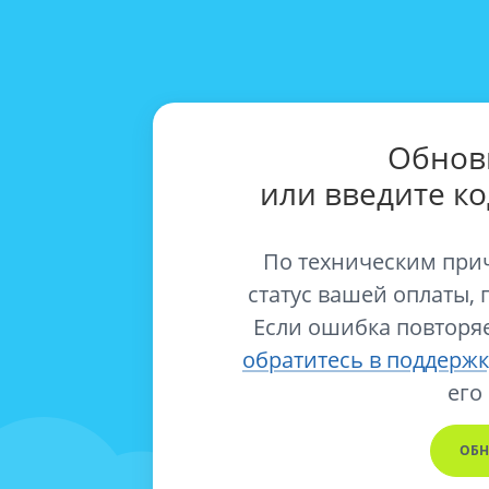
Обнов
или введите к
По техническим при
статус вашей оплаты, 
Если ошибка повторяе
обратитесь в поддержк
его
ОБН