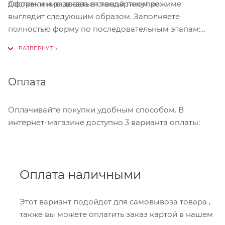
Оформление заказа в стандартном режиме
доставки и радоваться новой покупке.
выглядит следующим образом. Заполняете
полностью форму по последовательным этапам:
адрес, способ доставки, оплаты, данные о себе.
Советуем в комментарии к заказу написать
информацию, которая поможет курьеру вас найти.
Нажмите кнопку «Оформить заказ».
Оплата
Оплачивайте покупки удобным способом. В
интернет-магазине доступно 3 варианта оплаты:
Оплата наличными
Этот вариант подойдет для самовывоза товара ,
также вы можете оплатить заказ картой в нашем