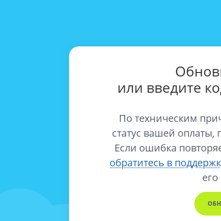
Обнов
или введите к
По техническим при
статус вашей оплаты, 
Если ошибка повторяе
обратитесь в поддержк
его
ОБН