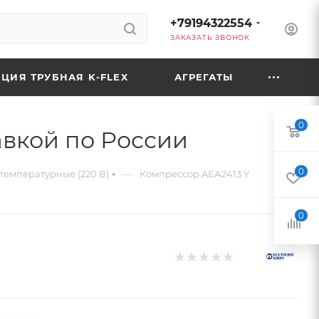
+79194322554
ЗАКАЗАТЬ ЗВОНОК
ЦИЯ ТРУБНАЯ K-FLEX
АГРЕГАТЫ
0
авкой по России
0
—
температурные (220 В)
Компрессор AЕА2413 Y
0