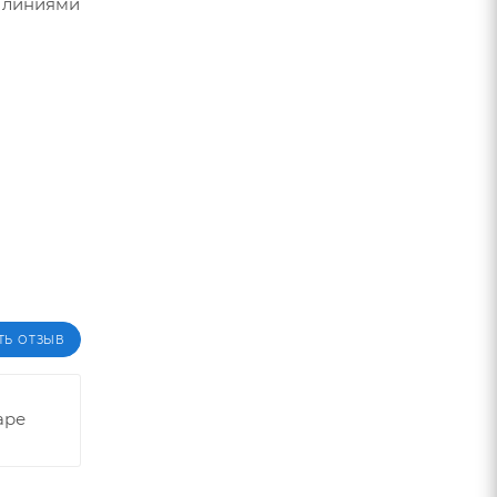
и линиями
ТЬ ОТЗЫВ
аре