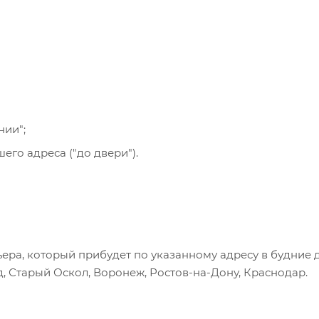
се указанные на сайте способы доставки.
нии";
го адреса ("до двери").
ера, который прибудет по указанному адресу в будние 
, Старый Оскол, Воронеж, Ростов-на-Дону, Краснодар.