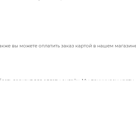
также вы можете оплатить заказ картой в нашем магазин
брать вариант для оплаты онлайн. Мы принимаем карты
 сервис "ЮКасса" ("Яндекс.Касса").
"Банковский перевод", при этом будет сформирован счет
ния заказа и оплатить по реквизитам через онлайн-бан