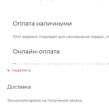
Оплата наличными
Этот вариант подойдет для самовывоза товара , 
Онлайн-оплата
При оформлении заказа в корзине вы можете вы
Visa,Master Card, МИР. Оплата производится через
Банковский перевод
Доставка
Также Вы можете оплатить товар, выбрав способ 
Экономьте время на получении заказа.
который Вы сможете скачать на странице оформле