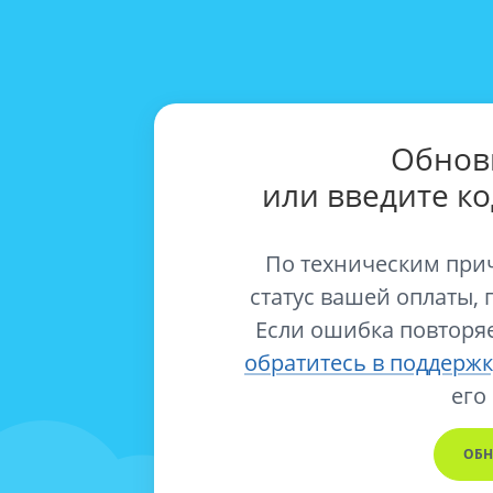
Обнов
или введите к
По техническим при
статус вашей оплаты, 
Если ошибка повторяе
обратитесь в поддержк
его
ОБН