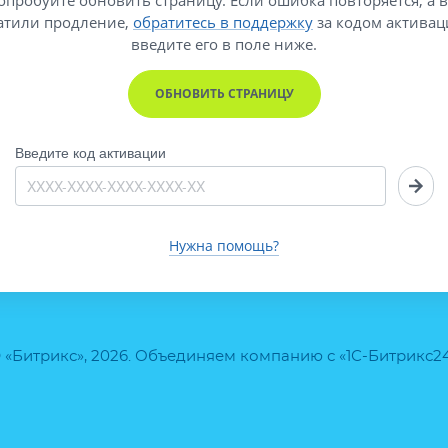
атили продление,
обратитесь в поддержку
за кодом активац
введите его
в поле ниже.
ОБНОВИТЬ СТРАНИЦУ
Введите код активации
Нужна помощь?
 «Битрикс», 2026. Объединяем компанию с «1С-Битрикс2