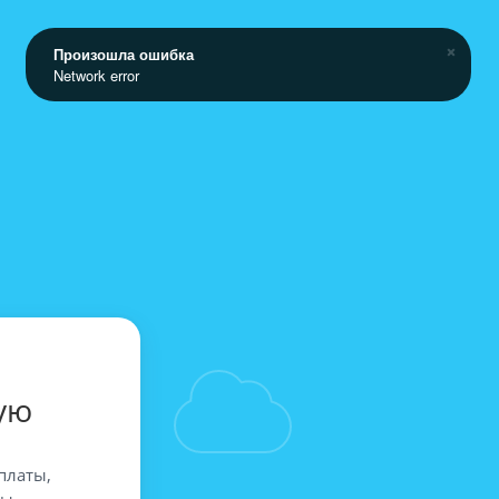
Произошла ошибка
Network error
ую
платы,
вы