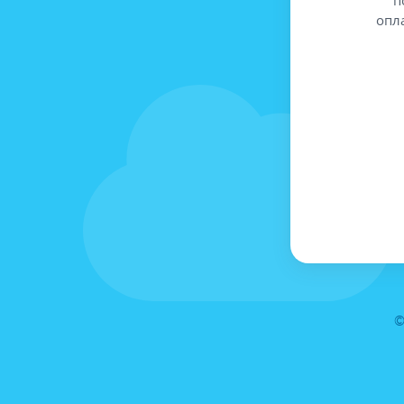
опл
©