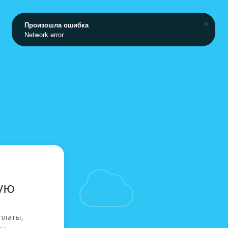
Произошла ошибка
Network error
ую
платы,
вы