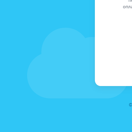
опл
©