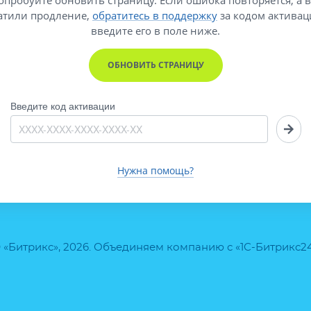
атили продление,
обратитесь в поддержку
за кодом активац
введите его
в поле ниже.
ОБНОВИТЬ СТРАНИЦУ
Введите код активации
Нужна помощь?
 «Битрикс», 2026. Объединяем компанию с «1С-Битрикс2