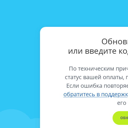
Обнов
или введите к
По техническим при
статус вашей оплаты, 
Если ошибка повторяе
обратитесь в поддержк
его
ОБН