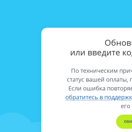
Обнов
или введите к
По техническим при
статус вашей оплаты, 
Если ошибка повторяе
обратитесь в поддержк
его
ОБН