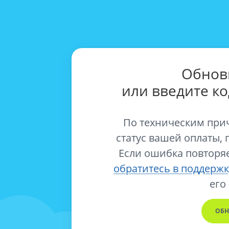
Обнов
или введите к
По техническим при
статус вашей оплаты, 
Если ошибка повторяе
обратитесь в поддержк
его
ОБН