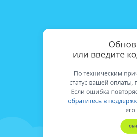
Обнов
или введите к
По техническим при
статус вашей оплаты, 
Если ошибка повторяе
обратитесь в поддержк
его
ОБН