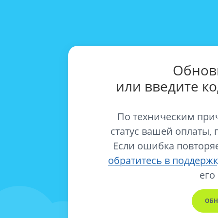
Обнов
или введите к
По техническим при
статус вашей оплаты, 
Если ошибка повторяе
обратитесь в поддержк
его
ОБН