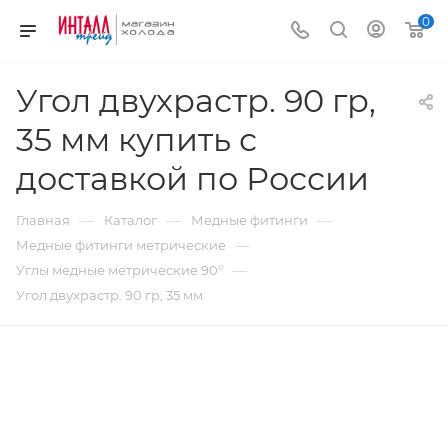
0
Угол двухрастр. 90 гр,
35 мм купить с
доставкой по России
—
—
—
Главная
Каталог
Медные фитинги
—
Медные фитинги метрические
—
Углы медные метрические 90°
Угол двухрастр. 90 гр, 35 мм