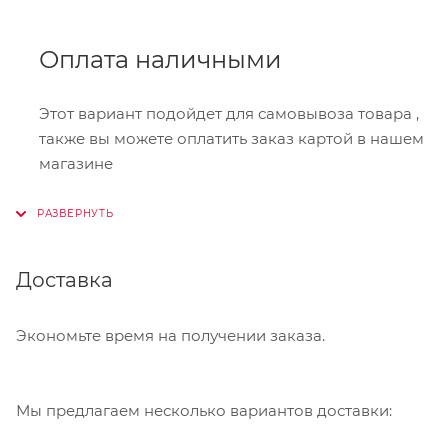
Оплата наличными
Этот вариант подойдет для самовывоза товара ,
также вы можете оплатить заказ картой в нашем
магазине
Онлайн-оплата
Доставка
При оформлении заказа в корзине вы можете
выбрать вариант для оплаты онлайн. Мы
принимаем карты Visa,Master Card, МИР. Оплата
Экономьте время на получении заказа.
производится через сервис "ЮКасса"
("Яндекс.Касса").
Мы предлагаем несколько вариантов доставки:
Банковский перевод