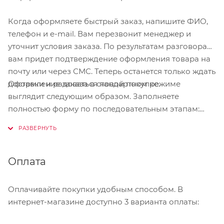
Когда оформляете быстрый заказ, напишите ФИО,
телефон и e-mail. Вам перезвонит менеджер и
уточнит условия заказа. По результатам разговора
вам придет подтверждение оформления товара на
почту или через СМС. Теперь останется только ждать
Оформление заказа в стандартном режиме
доставки и радоваться новой покупке.
выглядит следующим образом. Заполняете
полностью форму по последовательным этапам:
адрес, способ доставки, оплаты, данные о себе.
Советуем в комментарии к заказу написать
информацию, которая поможет курьеру вас найти.
Нажмите кнопку «Оформить заказ».
Оплата
Оплачивайте покупки удобным способом. В
интернет-магазине доступно 3 варианта оплаты: