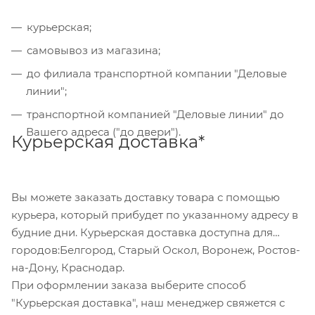
курьерская;
Также Вы можете оплатить товар, выбрав способ
"Банковский перевод", при этом будет
самовывоз из магазина;
сформирован счет, который Вы сможете скачать
до филиала транспортной компании "Деловые
на странице оформления заказа и оплатить по
линии";
реквизитам через онлайн-банкинг, или
транспортной компанией "Деловые линии" до
обратившись в отделение своего банка.
Вашего адреса ("до двери").
Курьерская доставка*
Для данного способа оплаты доступны к выбору
все указанные на сайте способы доставки.
Вы можете заказать доставку товара с помощью
курьера, который прибудет по указанному адресу в
будние дни. Курьерская доставка доступна для
городов:Белгород, Старый Оскол, Воронеж, Ростов-
на-Дону, Краснодар.
При оформлении заказа выберите способ
"Курьерская доставка", наш менеджер свяжется с