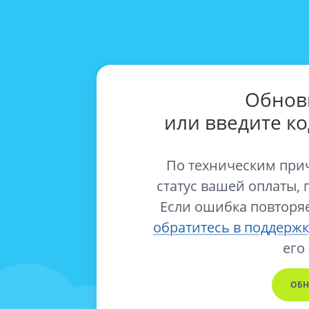
Обнов
или введите к
По техническим при
статус вашей оплаты, 
Если ошибка повторяе
обратитесь в поддержк
его
ОБН