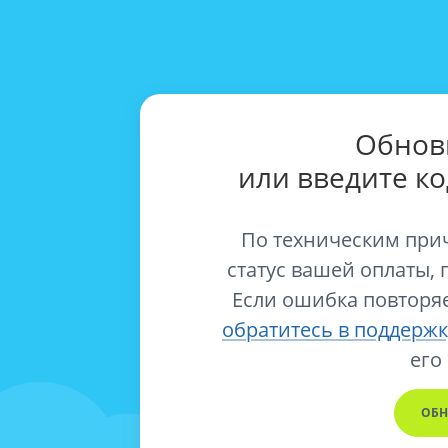
Обнов
или введите к
По техническим при
статус вашей оплаты, 
Если ошибка повторяе
обратитесь в поддержк
его
ОБН