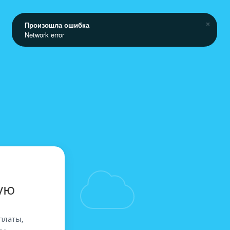
Произошла ошибка
Network error
ую
платы,
вы