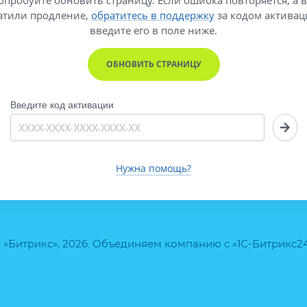
атили продление,
обратитесь в поддержку
за кодом активац
введите его
в поле ниже.
ОБНОВИТЬ СТРАНИЦУ
Введите код активации
Нужна помощь?
 «Битрикс», 2026. Объединяем компанию с «1С-Битрикс2