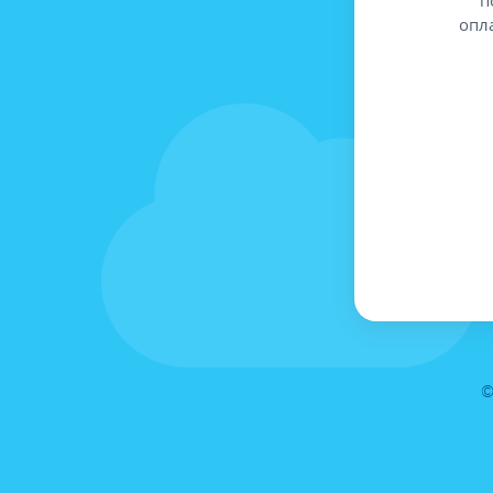
опл
©