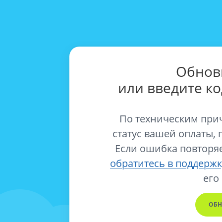
Обнов
или введите к
По техническим при
статус вашей оплаты, 
Если ошибка повторяе
обратитесь в поддержк
его
ОБН