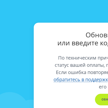
Обнов
или введите к
По техническим при
статус вашей оплаты, 
Если ошибка повторяе
обратитесь в поддержк
его
ОБН