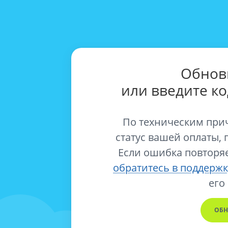
Обнов
или введите к
По техническим при
статус вашей оплаты, 
Если ошибка повторяе
обратитесь в поддержк
его
ОБН