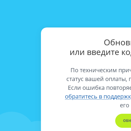
Обнов
или введите к
По техническим при
статус вашей оплаты, 
Если ошибка повторяе
обратитесь в поддержк
его
ОБН