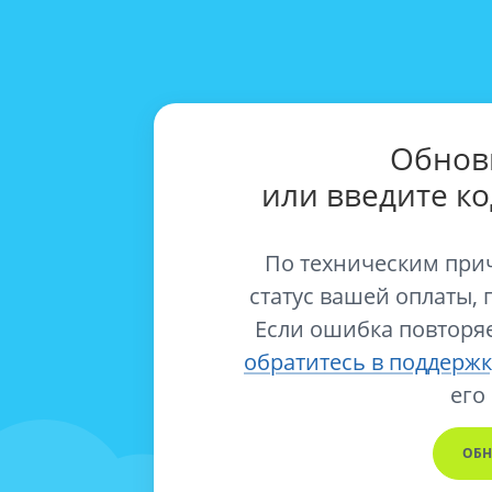
Обнов
или введите к
По техническим при
статус вашей оплаты, 
Если ошибка повторяе
обратитесь в поддержк
его
ОБН