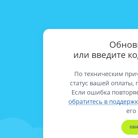
Обнов
или введите к
По техническим при
статус вашей оплаты, 
Если ошибка повторяе
обратитесь в поддержк
его
ОБН