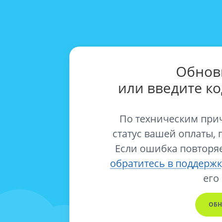
Обнов
или введите к
По техническим при
статус вашей оплаты, 
Если ошибка повторяе
обратитесь в поддержк
его
ОБН