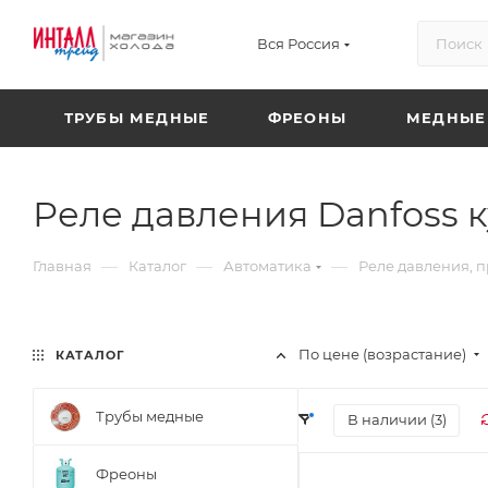
Вся Россия
ТРУБЫ МЕДНЫЕ
ФРЕОНЫ
МЕДНЫЕ
Реле давления Danfoss к
—
—
—
Главная
Каталог
Автоматика
Реле давления, п
По цене (возрастание)
КАТАЛОГ
Трубы медные
В наличии (
3
)
Фреоны