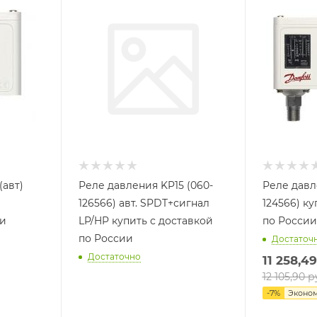
(авт)
Реле давления KP15 (060-
Реле давл
126566) авт. SPDT+сигнал
124566) ку
ии
LP/HP купить с доставкой
по России
по России
Достаточ
Достаточно
11 258,49
12 105,90
ру
-
7
%
Эконо