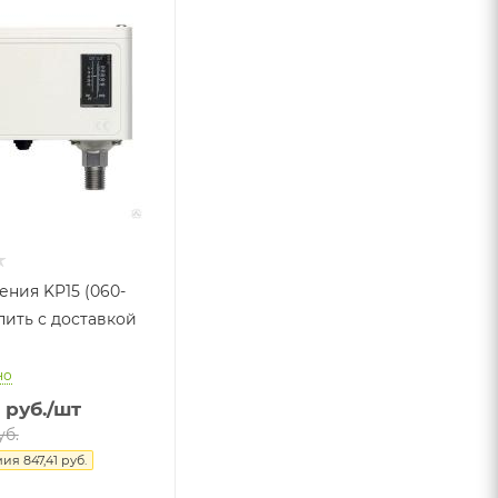
ения KP15 (060-
пить с доставкой
но
руб.
/шт
б.
мия
847,41
руб.