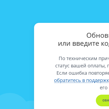
Обнов
или введите к
По техническим при
статус вашей оплаты, 
Если ошибка повторяе
обратитесь в поддержк
его
ОБН