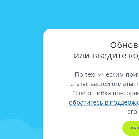
Обнов
или введите к
По техническим при
статус вашей оплаты, 
Если ошибка повторяе
обратитесь в поддержк
его
ОБН