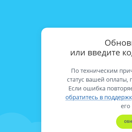
Обнов
или введите к
По техническим при
статус вашей оплаты, 
Если ошибка повторяе
обратитесь в поддержк
его
ОБН