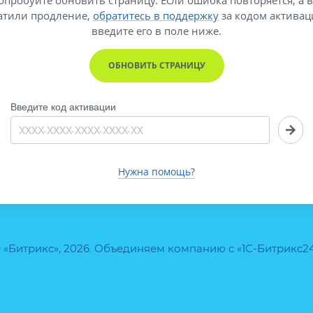
атили продление,
обратитесь в поддержку
за кодом активац
введите его
в поле ниже.
ОБНОВИТЬ СТРАНИЦУ
Введите код активации
Нужна помощь?
 «Битрикс», 2026. Объединяем компанию с «1С-Битрикс2