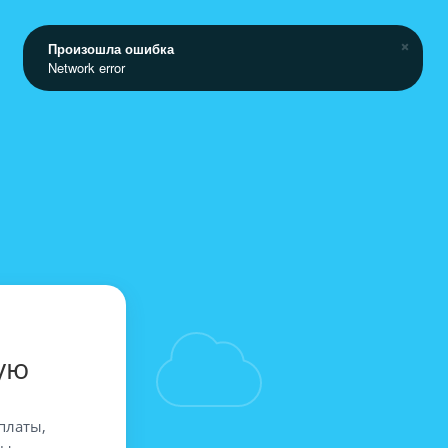
Произошла ошибка
Network error
ую
платы,
вы