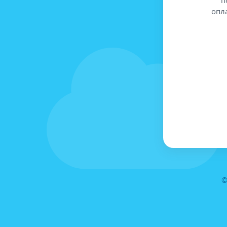
опл
©