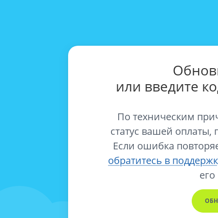
Обнов
или введите к
По техническим при
статус вашей оплаты, 
Если ошибка повторяе
обратитесь в поддержк
его
ОБН