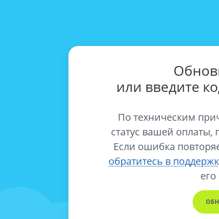
Обнов
или введите к
По техническим при
статус вашей оплаты, 
Если ошибка повторяе
обратитесь в поддержк
его
ОБН