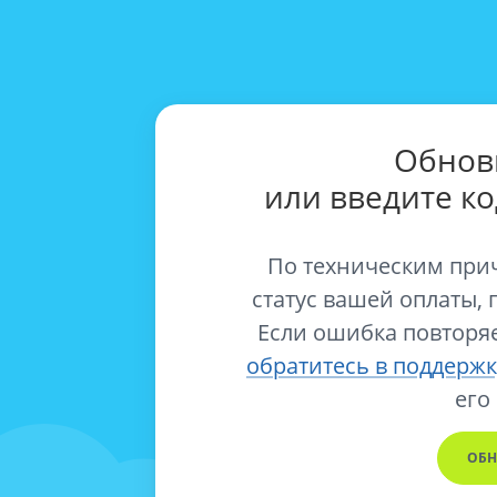
Обнов
или введите к
По техническим при
статус вашей оплаты, 
Если ошибка повторяе
обратитесь в поддержк
его
ОБН