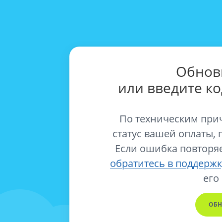
Обнов
или введите к
По техническим при
статус вашей оплаты, 
Если ошибка повторяе
обратитесь в поддержк
его
ОБН