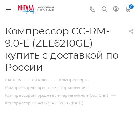
0
Компрессор CC-RM-
9.0-E (ZLE6210GE)
купить с доставкой по
России
—
—
—
Главная
Каталог
Компрессоры
—
Компрессоры поршневые герметичные
—
Компрессоры поршневые герметичные CoolCraft
Компрессор CC-RM-9.0-E (ZLE6210GE)