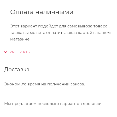
Оплата наличными
Этот вариант подойдет для самовывоза товара ,
также вы можете оплатить заказ картой в нашем
магазине
Онлайн-оплата
Доставка
При оформлении заказа в корзине вы можете
выбрать вариант для оплаты онлайн. Мы
принимаем карты Visa,Master Card, МИР. Оплата
Экономьте время на получении заказа.
производится через сервис "ЮКасса"
("Яндекс.Касса").
Мы предлагаем несколько вариантов доставки:
Банковский перевод