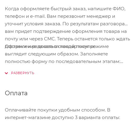
Когда оформляете быстрый заказ, напишите ФИО,
телефон и e-mail. Вам перезвонит менеджер и
уточнит условия заказа. По результатам разговора
вам придет подтверждение оформления товара на
почту или через СМС. Теперь останется только ждать
Оформление заказа в стандартном режиме
доставки и радоваться новой покупке.
выглядит следующим образом. Заполняете
полностью форму по последовательным этапам:
адрес, способ доставки, оплаты, данные о себе.
Советуем в комментарии к заказу написать
информацию, которая поможет курьеру вас найти.
Нажмите кнопку «Оформить заказ».
Оплата
Оплачивайте покупки удобным способом. В
интернет-магазине доступно 3 варианта оплаты: