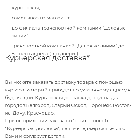
курьерская;
Также Вы можете оплатить товар, выбрав способ
"Банковский перевод", при этом будет
самовывоз из магазина;
сформирован счет, который Вы сможете скачать
до филиала транспортной компании "Деловые
на странице оформления заказа и оплатить по
линии";
реквизитам через онлайн-банкинг, или
транспортной компанией "Деловые линии" до
обратившись в отделение своего банка.
Вашего адреса ("до двери").
Курьерская доставка*
Для данного способа оплаты доступны к выбору
все указанные на сайте способы доставки.
Вы можете заказать доставку товара с помощью
курьера, который прибудет по указанному адресу в
будние дни. Курьерская доставка доступна для
городов:Белгород, Старый Оскол, Воронеж, Ростов-
на-Дону, Краснодар.
При оформлении заказа выберите способ
"Курьерская доставка", наш менеджер свяжется с
Вами и согласует детали.