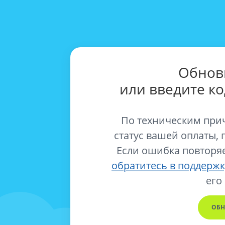
Обнов
или введите к
По техническим при
статус вашей оплаты, 
Если ошибка повторяе
обратитесь в поддержк
его
ОБН