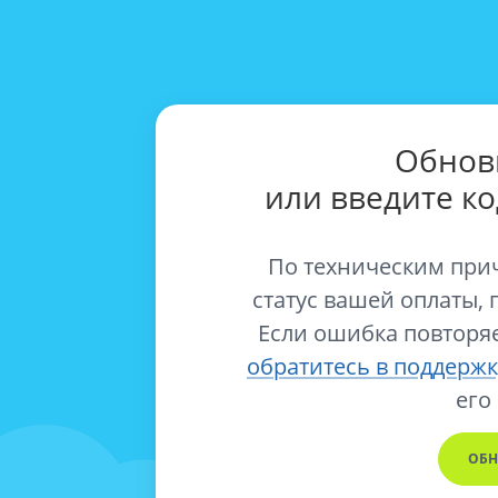
Обнов
или введите к
По техническим при
статус вашей оплаты, 
Если ошибка повторяе
обратитесь в поддержк
его
ОБН