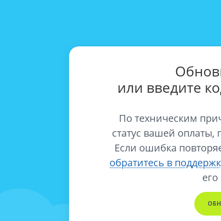
Обнов
или введите к
По техническим при
статус вашей оплаты, 
Если ошибка повторяе
обратитесь в поддержк
его
ОБН