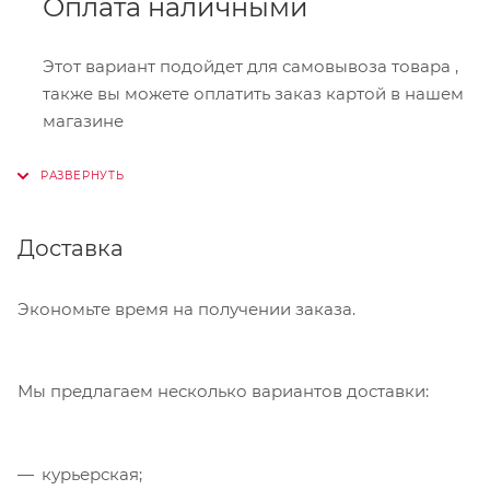
Оплата наличными
Этот вариант подойдет для самовывоза товара ,
также вы можете оплатить заказ картой в нашем
магазине
Онлайн-оплата
Доставка
При оформлении заказа в корзине вы можете
выбрать вариант для оплаты онлайн. Мы
принимаем карты Visa,Master Card, МИР. Оплата
Экономьте время на получении заказа.
производится через сервис "ЮКасса"
("Яндекс.Касса").
Мы предлагаем несколько вариантов доставки:
Банковский перевод
курьерская;
Также Вы можете оплатить товар, выбрав способ