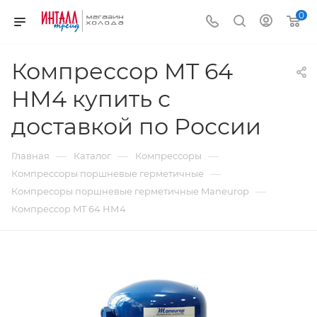
0
Компрессор MT 64
НМ4 купить с
доставкой по России
—
—
—
Главная
Каталог
Компрессоры
—
Компрессоры поршневые герметичные
—
Компресоры поршневые герметичные Maneurop
Компрессор MT 64 НМ4