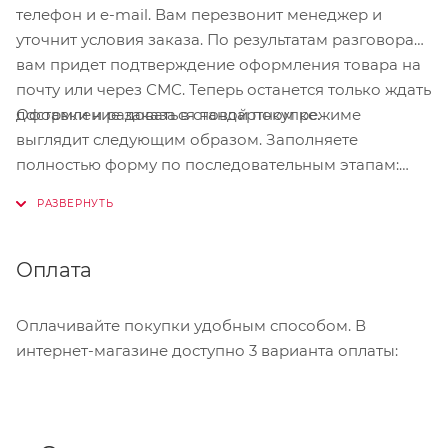
телефон и e-mail. Вам перезвонит менеджер и
уточнит условия заказа. По результатам разговора
вам придет подтверждение оформления товара на
почту или через СМС. Теперь останется только ждать
Оформление заказа в стандартном режиме
доставки и радоваться новой покупке.
выглядит следующим образом. Заполняете
полностью форму по последовательным этапам:
адрес, способ доставки, оплаты, данные о себе.
Советуем в комментарии к заказу написать
информацию, которая поможет курьеру вас найти.
Нажмите кнопку «Оформить заказ».
Оплата
Оплачивайте покупки удобным способом. В
интернет-магазине доступно 3 варианта оплаты: