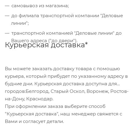
"Банковский перевод", при этом будет
самовывоз из магазина;
сформирован счет, который Вы сможете скачать
до филиала транспортной компании "Деловые
на странице оформления заказа и оплатить по
линии";
реквизитам через онлайн-банкинг, или
транспортной компанией "Деловые линии" до
обратившись в отделение своего банка.
Вашего адреса ("до двери").
Курьерская доставка*
Для данного способа оплаты доступны к выбору
все указанные на сайте способы доставки.
Вы можете заказать доставку товара с помощью
курьера, который прибудет по указанному адресу в
будние дни. Курьерская доставка доступна для
городов:Белгород, Старый Оскол, Воронеж, Ростов-
на-Дону, Краснодар.
При оформлении заказа выберите способ
"Курьерская доставка", наш менеджер свяжется с
Вами и согласует детали.