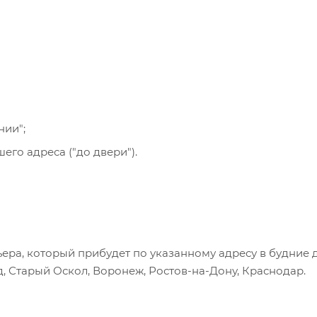
се указанные на сайте способы доставки.
нии";
го адреса ("до двери").
ера, который прибудет по указанному адресу в будние 
, Старый Оскол, Воронеж, Ростов-на-Дону, Краснодар.