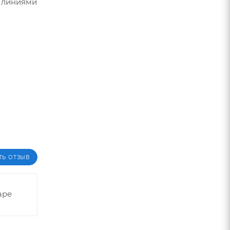
и линиями
ТЬ ОТЗЫВ
аре