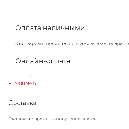
Оплата наличными
Этот вариант подойдет для самовывоза товара , 
Онлайн-оплата
При оформлении заказа в корзине вы можете вы
Visa,Master Card, МИР. Оплата производится через
Банковский перевод
Доставка
Также Вы можете оплатить товар, выбрав способ 
Экономьте время на получении заказа.
который Вы сможете скачать на странице оформле