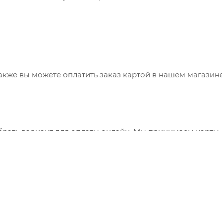
также вы можете оплатить заказ картой в нашем магазин
брать вариант для оплаты онлайн. Мы принимаем карты
 сервис "ЮКасса" ("Яндекс.Касса").
"Банковский перевод", при этом будет сформирован счет
ния заказа и оплатить по реквизитам через онлайн-бан