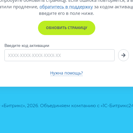
атили продление,
обратитесь в поддержку
за кодом активац
введите его
в поле ниже.
ОБНОВИТЬ СТРАНИЦУ
Введите код активации
Нужна помощь?
 «Битрикс», 2026. Объединяем компанию с «1С-Битрикс2