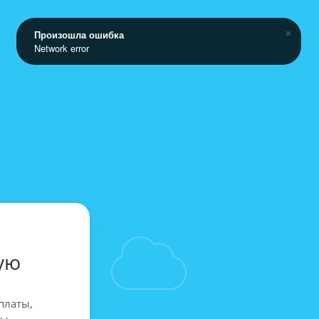
Произошла ошибка
Network error
ую
платы,
вы