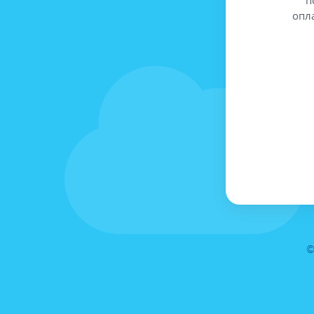
опл
©