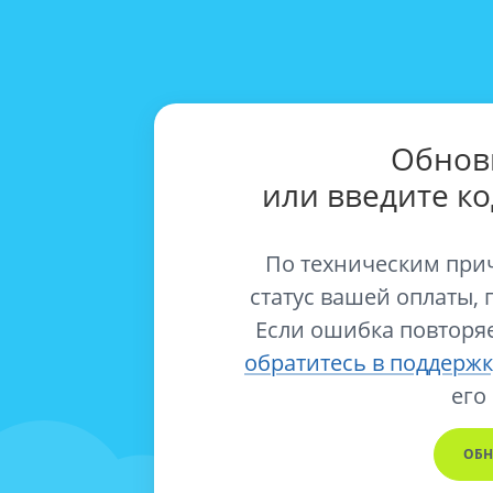
Обнов
или введите к
По техническим при
статус вашей оплаты, 
Если ошибка повторяе
обратитесь в поддержк
его
ОБН