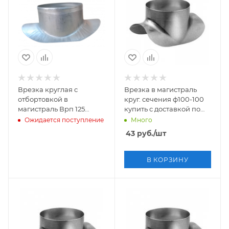
Врезка круглая с
Врезка в магистраль
отбортовкой в
круг. сечения ф100-100
магистраль Врп 125
купить с доставкой по
купить с доставкой по
России
Ожидается поступление
Много
России
43
руб.
/шт
В КОРЗИНУ