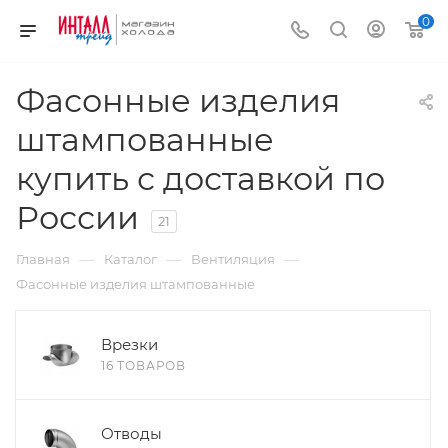
0
Фасонные изделия
штампованные
купить с доставкой по
России
21
—
—
—
Главная
Каталог
Вентиляция
Фасонные изделия штампованные
Врезки
16 ТОВАРОВ
Отводы