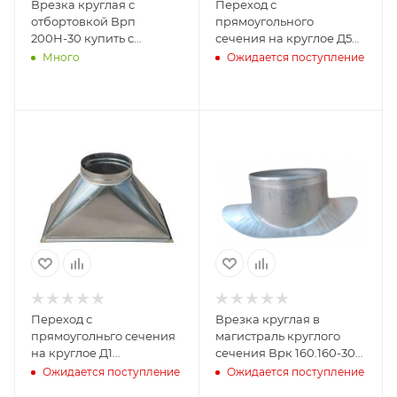
Врезка круглая с
Переход с
отбортовкой Врп
прямоугольного
200Н-30 купить с
сечения на круглое Д5
доставкой по России
300х200ф20.250Н-300
Много
Ожидается поступление
купить с доставкой по
России
Переход с
Врезка круглая в
прямоуголньго сечения
магистраль круглого
на круглое Д1
сечения Врк 160.160-30
500х300ф20.250Н-300
купить с доставкой по
Ожидается поступление
Ожидается поступление
купить с доставкой по
России