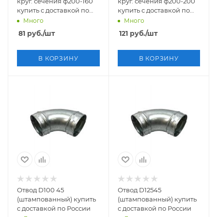
круг. сечения ф200-160
круг. сечения ф200-200
купить с доставкой по
купить с доставкой по
России
России
Много
Много
81
руб.
/шт
121
руб.
/шт
В КОРЗИНУ
В КОРЗИНУ
Отвод D100 45
Отвод D12545
(штампованный) купить
(штампованный) купить
с доставкой по России
с доставкой по России