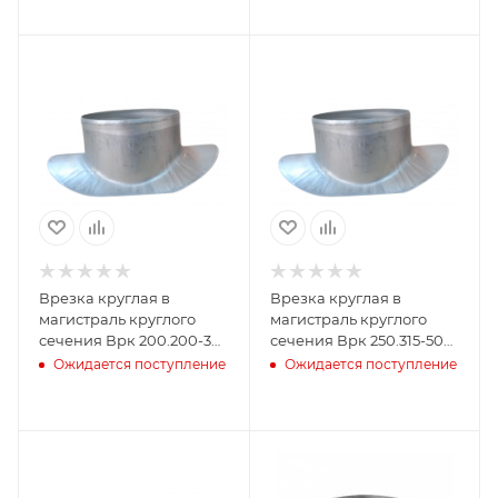
России
Врезка круглая в
Врезка круглая в
магистраль круглого
магистраль круглого
сечения Врк 200.200-30
сечения Врк 250.315-50
купить с доставкой по
купить с доставкой по
Ожидается поступление
Ожидается поступление
России
России